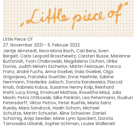
Little Piece Of
27. November 2021 - 5. Februar 2022
Jantje Almstedt, Nora Mona Bach, Carl Bens, Sven
Bergelt, Carlo Leopold Broschewitz, Carsten Busse, Marianne
Buttstädt, Yvon Chabrowski, Magdalena Cichon, Ulrike
Dornis, Judith Miriam Escherlor, Martin Feistauer, Franca
Franz, André Fuchs, Anna Goebel, Gala Goebel, Olga
Grigorjewa, Franziska Guettler, Enne Haehnle, Sabine
Herrmann, Friederike Jokisch, Dorota Karolewska, Flaccid
Knob, Gabriela Kobus, Susanne Henny Kolp, Reinhard
Krehl, Lucy König, Emanuel Mathias, Roswitha Maul, Julia
Miorin, Petra Ottkowski, Silke Panknin, Lea Petermann, Gudrun
Petersdorff, Viktor Petrov, Peter Ruehle, Maria Sainz
Rueda, Mara Sandrock, Hadin Schorn, Michael
Schultze, Martin Schuster, Aline Schwörer, Daniel
Schörnig, Anija Seedler, Marie Lynn Speckert, Dorota
Tarnowska Urbanik, Sophie Uchman, Louise Walleneit