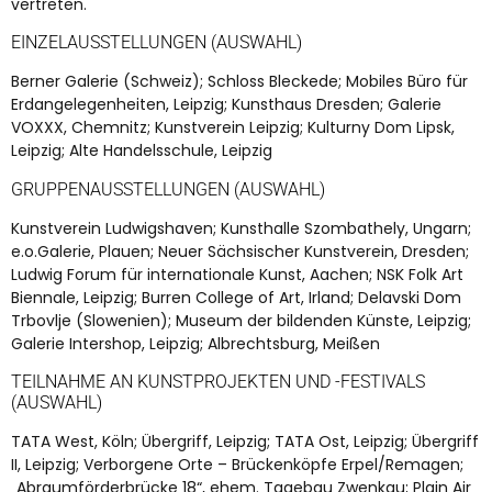
vertreten.
EINZELAUSSTELLUNGEN (AUSWAHL)
Berner Galerie (Schweiz); Schloss Bleckede; Mobiles Büro für
Erdangelegenheiten, Leipzig; Kunsthaus Dresden; Galerie
VOXXX, Chemnitz; Kunstverein Leipzig; Kulturny Dom Lipsk,
Leipzig; Alte Handelsschule, Leipzig
GRUPPENAUSSTELLUNGEN (AUSWAHL)
Kunstverein Ludwigshaven; Kunsthalle Szombathely, Ungarn;
e.o.Galerie, Plauen; Neuer Sächsischer Kunstverein, Dresden;
Ludwig Forum für internationale Kunst, Aachen; NSK Folk Art
Biennale, Leipzig; Burren College of Art, Irland; Delavski Dom
Trbovlje (Slowenien); Museum der bildenden Künste, Leipzig;
Galerie Intershop, Leipzig; Albrechtsburg, Meißen
TEILNAHME AN KUNSTPROJEKTEN UND -FESTIVALS
(AUSWAHL)
TATA West, Köln; Übergriff, Leipzig; TATA Ost, Leipzig; Übergriff
II, Leipzig; Verborgene Orte – Brückenköpfe Erpel/Remagen;
„Abraumförderbrücke 18“, ehem. Tagebau Zwenkau; Plain Air