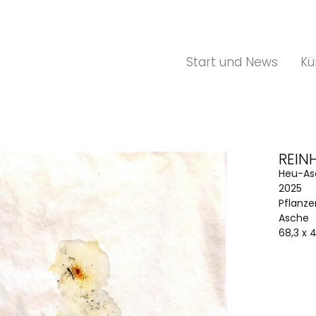
Start und News
Kü
REIN
Heu-As
2025
Pflanze
Asche
68,3 x 