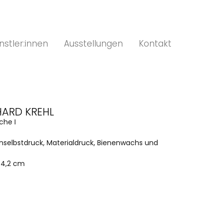
nstler:innen
Ausstellungen
Kontakt
HARD KREHL
che I
nselbstdruck, Materialdruck, Bienenwachs und
44,2 cm