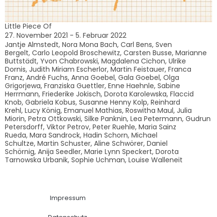
Little Piece Of
27. November 2021 - 5. Februar 2022
Jantje Almstedt, Nora Mona Bach, Carl Bens, Sven
Bergelt, Carlo Leopold Broschewitz, Carsten Busse, Marianne
Buttstädt, Yvon Chabrowski, Magdalena Cichon, Ulrike
Dornis, Judith Miriam Escherlor, Martin Feistauer, Franca
Franz, André Fuchs, Anna Goebel, Gala Goebel, Olga
Grigorjewa, Franziska Guettler, Enne Haehnle, Sabine
Herrmann, Friederike Jokisch, Dorota Karolewska, Flaccid
Knob, Gabriela Kobus, Susanne Henny Kolp, Reinhard
Krehl, Lucy König, Emanuel Mathias, Roswitha Maul, Julia
Miorin, Petra Ottkowski, Silke Panknin, Lea Petermann, Gudrun
Petersdorff, Viktor Petrov, Peter Ruehle, Maria Sainz
Rueda, Mara Sandrock, Hadin Schorn, Michael
Schultze, Martin Schuster, Aline Schwörer, Daniel
Schörnig, Anija Seedler, Marie Lynn Speckert, Dorota
Tarnowska Urbanik, Sophie Uchman, Louise Walleneit
Impressum