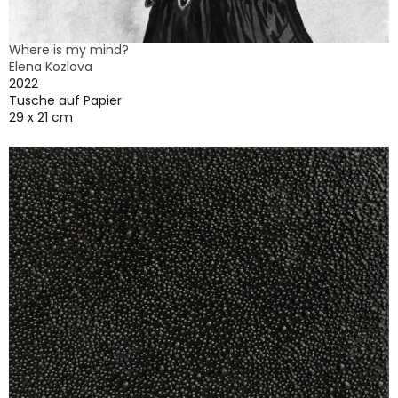
Where is my mind?
Elena Kozlova
2022
Tusche auf Papier
29 x 21 cm