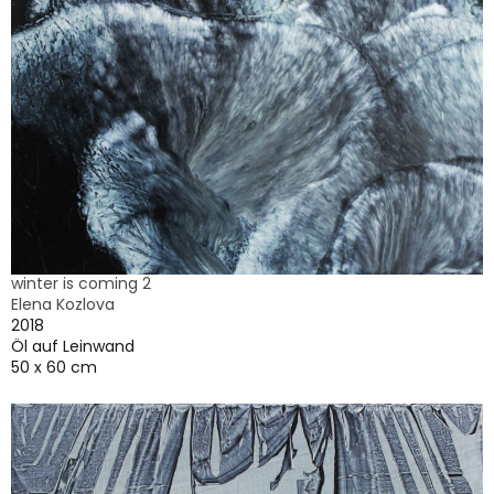
winter is coming 2
Elena Kozlova
2018
Öl auf Leinwand
50 x 60 cm