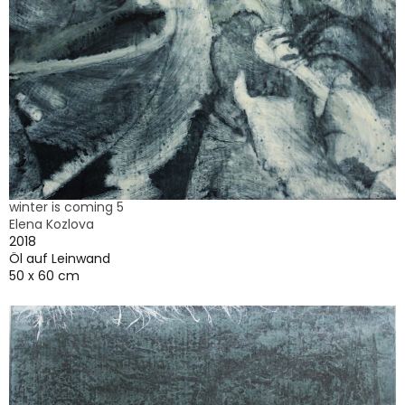
winter is coming 5
Elena Kozlova
2018
Öl auf Leinwand
50 x 60 cm