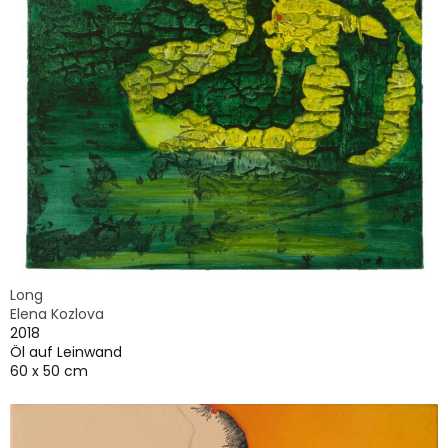
Long
Elena Kozlova
2018
Öl auf Leinwand
60 x 50 cm