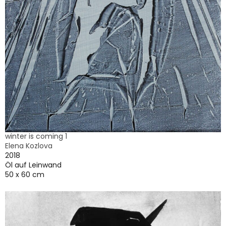
winter is coming 1
Elena Kozlova
2018
Öl auf Leinwand
50 x 60 cm