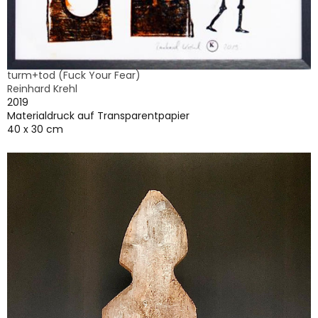
turm+tod (Fuck Your Fear)
Reinhard Krehl
2019
Materialdruck auf Transparentpapier
40 x 30 cm