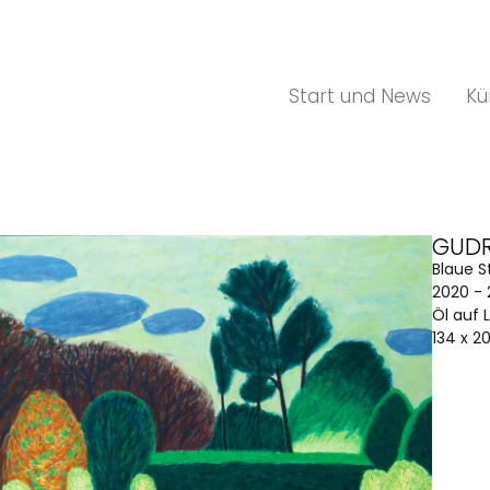
Start und News
Kü
GUDR
Blaue S
2020 - 
Öl auf 
134 x 