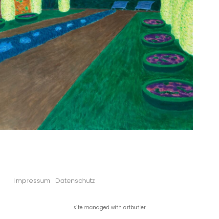
Impressum
Datenschutz
site managed with artbutler