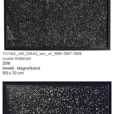
TOTALE_still_23640_sec_of_1985-1987-1989
Louise Walleneit
2018
Gewirk . Magnetband
100 x 70 cm