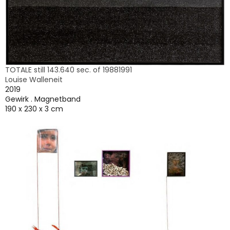
TOTALE still 143.640 sec. of 19881991
Louise Walleneit
2019
Gewirk . Magnetband
190 x 230 x 3 cm