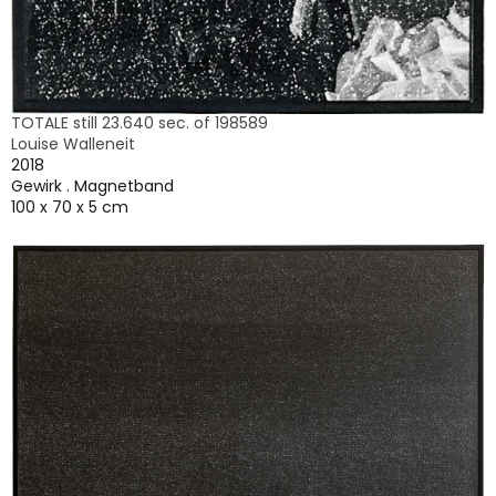
TOTALE still 23.640 sec. of 198589
Louise Walleneit
2018
Gewirk . Magnetband
100 x 70 x 5 cm