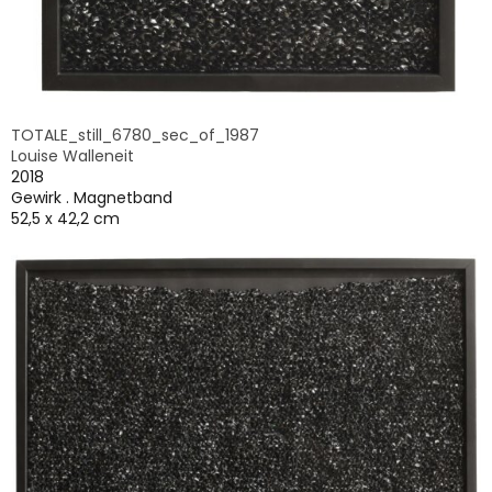
TOTALE_still_6780_sec_of_1987
Louise Walleneit
2018
Gewirk . Magnetband
52,5 x 42,2 cm