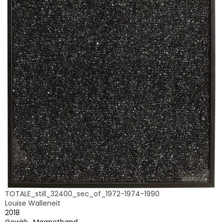
TOTALE_still_32400_sec_of_1972-1974-1990
Louise Walleneit
2018