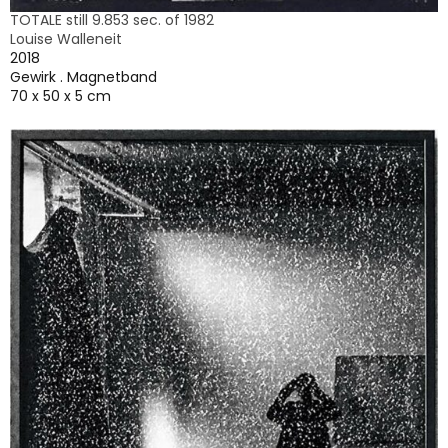
TOTALE still 9.853 sec. of 1982
Louise Walleneit
2018
Gewirk . Magnetband
70 x 50 x 5 cm