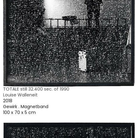
TOTALE still 32.400 sec. of 1990
Louise Walleneit
2018
Gewirk . Magnetband
100 x 70 x 5 cm