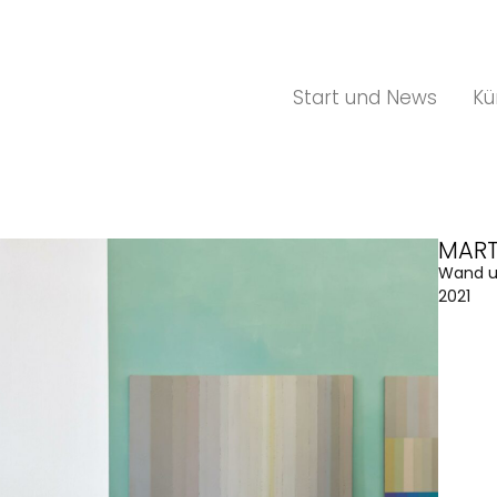
Start und News
Kü
MART
Wand un
2021