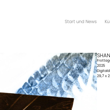
Start und News
Kü
SHAN
Frottage
2025
Digital
29,7 x 