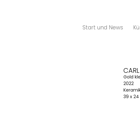
Start und News
Kü
CARL
Gold kl
2022
Kerami
39 x 24