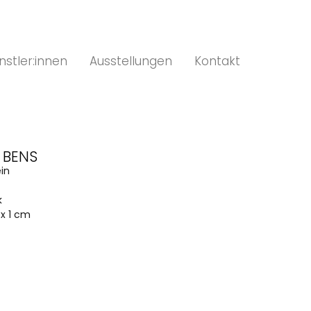
nstler:innen
Ausstellungen
Kontakt
 BENS
ein
k
 x 1 cm