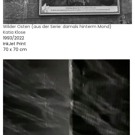
Wilder Osten (aus der Serie: damals hinterm Mond)
Katia Klose
1993/2022
InkJet Print
70 x 70 cm