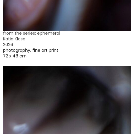
from the series: ephemeral
Katia Klose
2026
photography, fine art print
72 x 48 cm