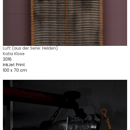
Luft (aus der Serie: Helden)
Katia Klose
2016
InkJet Print
100 x 70 cm