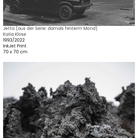
Jetta (aus der Serie: damals hinterm Mond)
Katia Klose
1993/2022
InkJet Print
70 x 70 cm