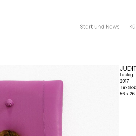
Start und News
Kü
JUDI
Lockig
2017
Textilo
56 x 26