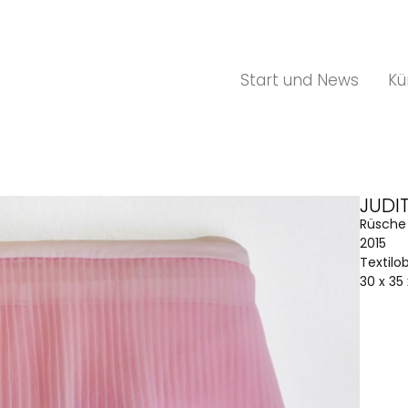
Start und News
Kü
JUDI
Rüsche
2015
Textilo
30 x 35 