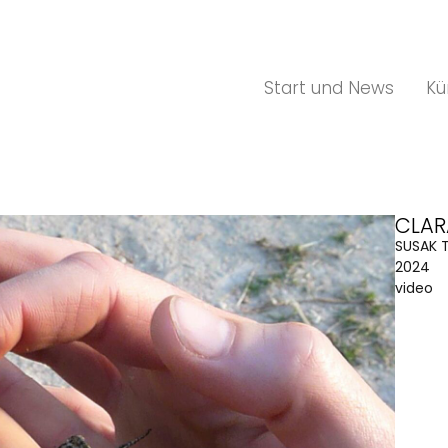
Start und News
Kü
CLAR
SUSAK T
2024
video